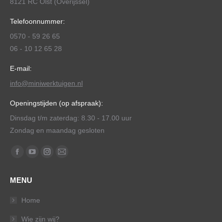
8121 RC Olst (Overijssel)
Telefoonnummer:
0570 - 59 26 65
06 - 10 12 65 28
E-mail:
info@miniwerktuigen.nl
Openingstijden (op afspraak):
Dinsdag t/m zaterdag: 8.30 - 17.00 uur
Zondag en maandag gesloten
Vind ons op:
Facebook
YouTube
Instagram
Mail
page
page
page
page
MENU
opens
opens
opens
opens
in
in
in
in
Home
new
new
new
new
Wie zijn wij?
window
window
window
window