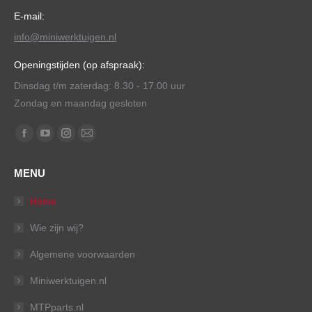
E-mail:
info@miniwerktuigen.nl
Openingstijden (op afspraak):
Dinsdag t/m zaterdag: 8.30 - 17.00 uur
Zondag en maandag gesloten
Vind ons op:
Facebook
YouTube
Instagram
Mail
page
page
page
page
MENU
opens
opens
opens
opens
in
in
in
in
Home
new
new
new
new
Wie zijn wij?
window
window
window
window
Algemene voorwaarden
Miniwerktuigen.nl
MTPparts.nl