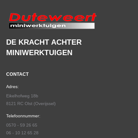
DE KRACHT ACHTER
MINIWERKTUIGEN
CONTACT
Adres:
Eikelhofweg 18b
8121 RC Olst (Overijssel)
Telefoonnummer:
0570 - 59 26 65
06 - 10 12 65 28