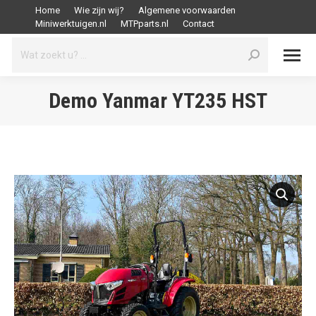
Home
Wie zijn wij?
Algemene voorwaarden
Miniwerktuigen.nl
MTPparts.nl
Contact
Search:
Demo Yanmar YT235 HST
Je bent hier: