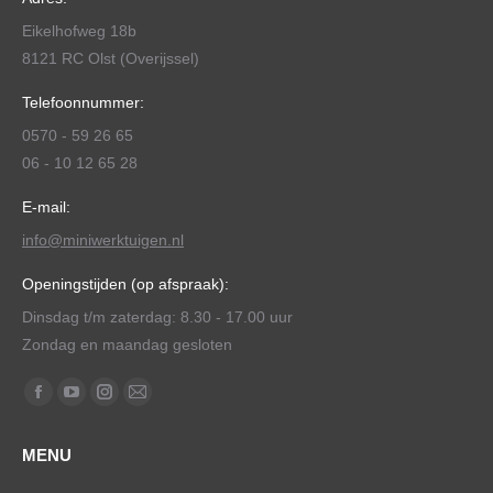
Eikelhofweg 18b
8121 RC Olst (Overijssel)
Telefoonnummer:
0570 - 59 26 65
06 - 10 12 65 28
E-mail:
info@miniwerktuigen.nl
Openingstijden (op afspraak):
Dinsdag t/m zaterdag: 8.30 - 17.00 uur
Zondag en maandag gesloten
Vind ons op:
Facebook
YouTube
Instagram
Mail
page
page
page
page
MENU
opens
opens
opens
opens
in
in
in
in