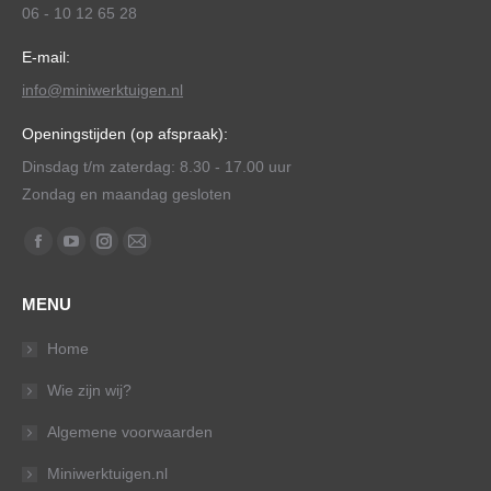
06 - 10 12 65 28
E-mail:
info@miniwerktuigen.nl
Openingstijden (op afspraak):
Dinsdag t/m zaterdag: 8.30 - 17.00 uur
Zondag en maandag gesloten
Vind ons op:
Facebook
YouTube
Instagram
Mail
page
page
page
page
MENU
opens
opens
opens
opens
in
in
in
in
Home
new
new
new
new
Wie zijn wij?
window
window
window
window
Algemene voorwaarden
Miniwerktuigen.nl