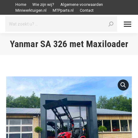
Home
Wie zijn wij?
Algemene voorwaarden
Miniwerktuigen.nl
MTPparts.nl
Contact
Search:
Yanmar SA 326 met Maxiloader
Je bent hier: